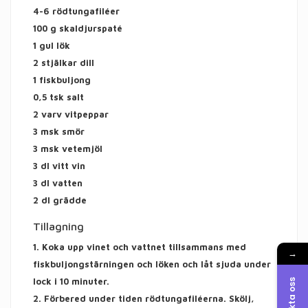
4-6 rödtungafiléer
100 g skaldjurspaté
1 gul lök
2 stjälkar dill
1 fiskbuljong
0,5 tsk salt
2 varv vitpeppar
3 msk smör
3 msk vetemjöl
3 dl vitt vin
3 dl vatten
2 dl grädde
Tillagning
1. Koka upp vinet och vattnet tillsammans med
→
fiskbuljongstärningen och löken och låt sjuda under
lock i 10 minuter.
Kontakta oss
2. Förbered under tiden rödtungafiléerna. Skölj,