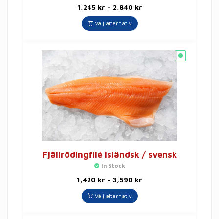
1,245
kr
–
2,840
kr
Välj alternativ
Fjällrödingfilé isländsk / svensk
In Stock
1,420
kr
–
3,590
kr
Välj alternativ