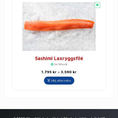
Sashimi Laxryggsfilé
In Stock
1,795
kr
–
3,590
kr
Välj alternativ