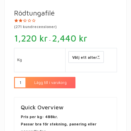
Rödtungafilé
Betygsatt
267
(
271
kundrecensioner)
2.35
av 5
1,220
kr
2,440
kr
baserat
–
på
kundrecensioner
Välj ett alternativ
Kg
Lägg till i varukorg
Quick Overview
Pris per kg: 488kr.
Passar bra för stekning, panering eller