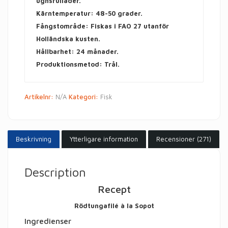
ugnsrullader.
Kärntemperatur: 48-50 grader.
Fångstområde:
Fiskas i FAO 27 utanför
Holländska kusten.
Hållbarhet:
24 månader.
Produktionsmetod:
Trål.
Artikelnr:
N/A
Kategori:
Fisk
Beskrivning
Ytterligare information
Recensioner (271)
Description
Recept
Rödtungafilé à la Sopot
Ingredienser